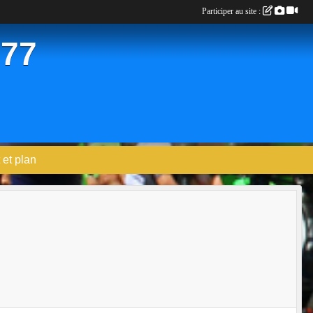
Participer au site :
 77
 et plan